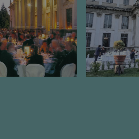
uere tra umani e bot.
i effettuare rapporti
zzano Google Tag
n una pagina.
iderato come
, altri script
 La fine del nome è
icatore per un
essario
 scopo di fornire la
n la sicurezza del
t Forgery.
uere tra umani e bot.
i effettuare rapporti
uere tra umani e bot.
i effettuare rapporti
uere tra umani e bot.
i effettuare rapporti