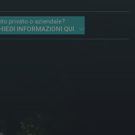
to privato o aziendale?
HIEDI INFORMAZIONI QUI
ICHIEDI PER EVENTI PRIVATI
erimonie, ricorrenze
ICHIEDI PER EVENTI AZIENDALI
enti corporate, incentive