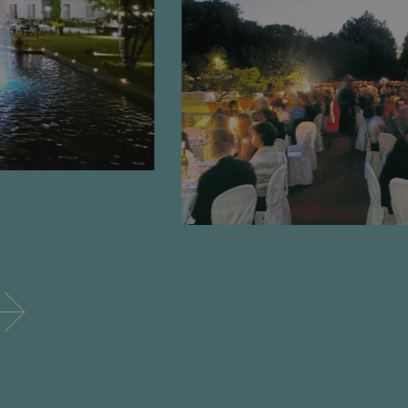
29 minuti
Questo cookie viene utilizzato per disting
Cloudflare Inc.
50
Ciò è vantaggioso per il sito Web, al fine d
.hs-analytics.net
secondi
validi sull'utilizzo del proprio sito Web.
-1
.catering-
1 minuto
Questo cookie è associato ai siti che utili
banqueting.com
Manager per caricare altri script e codice i
Laddove viene utilizzato, può essere cons
strettamente necessario poiché senza di esso
potrebbero non funzionare correttamente.
un numero univoco che è anche un identif
account Google Analytics associato.
5 mesi 4
Google reCAPTCHA imposta un cookie nec
Google LLC
settimane
(_GRECAPTCHA) quando viene eseguito allo
www.google.com
sua analisi dei rischi.
www.catering-
1 ora 59
Questo cookie è stato scritto per aiutare co
banqueting.com
minuti
sito a prevenire attacchi Cross-Site Reques
29 minuti
Questo cookie viene utilizzato per disting
Cloudflare Inc.
49
Ciò è vantaggioso per il sito Web, al fine d
.hsforms.net
secondi
validi sull'utilizzo del proprio sito Web.
29 minuti
Questo cookie viene utilizzato per disting
Cloudflare Inc.
56
Ciò è vantaggioso per il sito Web, al fine d
.hsappstatic.net
secondi
validi sull'utilizzo del proprio sito Web.
29 minuti
Questo cookie viene utilizzato per disting
Cloudflare Inc.
46
Ciò è vantaggioso per il sito Web, al fine d
.hs-scripts.com
secondi
validi sull'utilizzo del proprio sito Web.