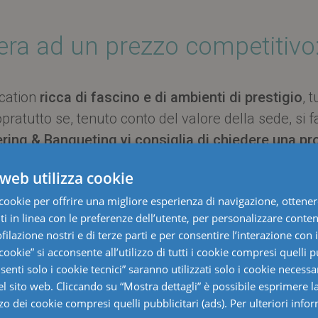
era ad un prezzo competitivo
ocation
ricca di fascino e di ambienti di prestigio
, 
ratutto se, tenuto conto del valore della sede, si 
ring & Banqueting vi consiglia di chiedere una p
evimento
in una
cornice assolutamente straordinari
web utilizza cookie
cookie per offrire una migliore esperienza di navigazione, ottenere
ll’interno può ospitare nei bellissimi saloni fino a 
 in linea con le preferenze dell’utente, per personalizzare conten
ografica facciata ed il giardino, fino a 1500 persone.
ofilazione nostri e di terze parti e per consentire l’interazione con 
 cookie” si acconsente all’utilizzo di tutti i cookie compresi quelli pu
enti solo i cookie tecnici” saranno utilizzati solo i cookie necessar
 piacere incontrarti e definir
 sito web. Cliccando su “Mostra dettagli” è possibile esprimere l
egno, per le tue esigenze. C
izzo dei cookie compresi quelli pubblicitari (ads). Per ulteriori info