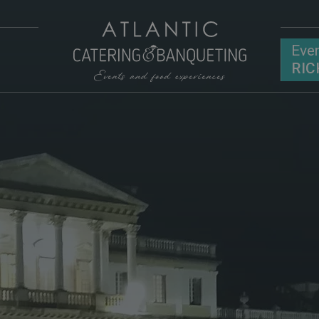
Even
RIC
R
C
R
Ev