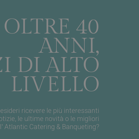
uere tra umani e bot.
i effettuare rapporti
 OLTRE 40
uere tra umani e bot.
i effettuare rapporti
ANNI,
uere tra umani e bot.
i effettuare rapporti
I DI ALTO
ere una sessione
i del sito,
i al CMS per scopi
LIVELLO
uere tra umani e bot.
i effettuare rapporti
o Cookie-Script.com
 cookie dei
ookie di Cookie-
esideri ricevere le più interessanti
otizie, le ultime novità o le migliori
uere tra umani e bot.
i effettuare rapporti
l' Atlantic Catering & Banqueting?
ospite all'uso dei