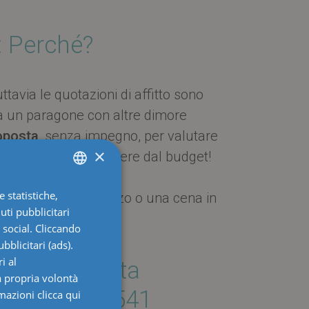
: Perché?
tuttavia le quotazioni di affitto sono
fa un paragone con altre dimore
roposta
, senza impegno, per valutare
×
a
, senza però eccedere dal budget!
 statistiche,
ITALIAN
400 ospiti per un pranzo o una cena in
uti pubblicitari
ENGLISH
i social. Cliccando
GERMAN
bblicitari (ads).
i al
e una proposta
FRENCH
a propria volontà
hiamaci al 0541
rmazioni
clicca qui