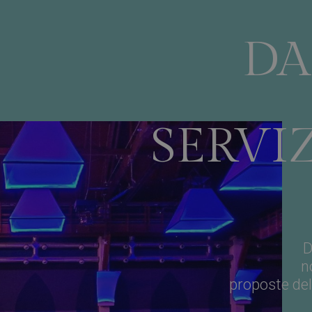
29 minuti
Questo cookie viene utilizzato per disting
Cloudflare Inc.
50
Ciò è vantaggioso per il sito Web, al fine d
.usemessages.com
secondi
validi sull'utilizzo del proprio sito Web.
DA
29 minuti
Questo cookie viene utilizzato per disting
Cloudflare Inc.
50
Ciò è vantaggioso per il sito Web, al fine d
.hs-banner.com
secondi
validi sull'utilizzo del proprio sito Web.
29 minuti
Questo cookie viene utilizzato per disting
Cloudflare Inc.
55
Ciò è vantaggioso per il sito Web, al fine d
.linkedin.com
secondi
validi sull'utilizzo del proprio sito Web.
SERVIZ
ession
www.catering-
1 ora 59
Questo cookie viene utilizzato per manten
banqueting.com
minuti
utente dal sistema di gestione dei contenut
garantendo agli utenti di rimanere conness
di editing.
29 minuti
Questo cookie viene utilizzato per disting
Cloudflare Inc.
50
Ciò è vantaggioso per il sito Web, al fine d
.hsadspixel.net
secondi
validi sull'utilizzo del proprio sito Web.
nt
4
Questo cookie viene utilizzato dal servizi
CookieScript
settimane
per ricordare le preferenze di consenso sui
.catering-
2 giorni
visitatori. È necessario che il banner dei c
banqueting.com
D
Script.com funzioni correttamente.
n
29 minuti
Questo cookie viene utilizzato per disting
Cloudflare Inc.
55
Ciò è vantaggioso per il sito Web, al fine d
.hsforms.com
proposte del
secondi
validi sull'utilizzo del proprio sito Web.
5 mesi 4
Utilizzato per memorizzare il consenso dell'
LinkedIn