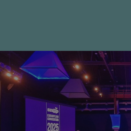
__cf_bm
__cf_bm
__cf_bm
combo_cms_edita_s
__cf_bm
CookieScriptConse
__cf_bm
li_gc