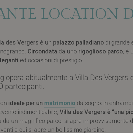
GANTE LOCATION 
lla des Vergers
è un
palazzo palladiano
di grande e
enografico.
Circondata
da uno
rigoglioso parco
, è
eleganti
ed occasioni di prestigio.
g opera abitualmente a Villa Des Vergers 
0 partecipanti.
tion
ideale per un
matrimonio
da sogno: in entrambi 
 evento indimenticabile,
Villa des Vergers è “una pi
 da un magnifico parco, si apre improvvisamente dav
vanti a cui si apre un bellissimo giardino.