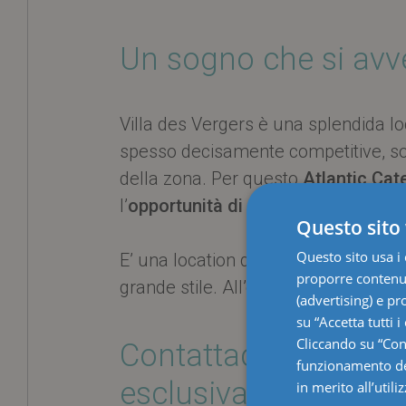
Un sogno che si avv
Villa des Vergers è una splendida l
spesso decisamente competitive, sop
della zona. Per questo
Atlantic Cate
l’
opportunità di ospitare il tuo ric
Questo sito 
Questo sito usa i 
E’ una location dalla doppia anima: a
proporre contenuti
grande stile. All’esterno, tra la core
(advertising) e pr
su “Accetta tutti i
Cliccando su “Cons
Contattaci e sarà un
funzionamento del
esclusiva, senza imp
in merito all’util