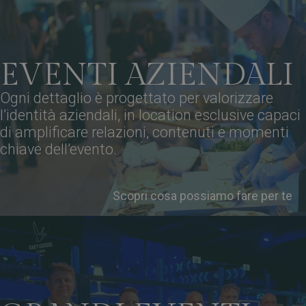
EVENTI AZIENDALI
Ogni dettaglio è progettato per valorizzare
l’identità aziendali, in location esclusive capaci
di amplificare relazioni, contenuti e momenti
chiave dell’evento.
Scopri cosa possiamo fare per te