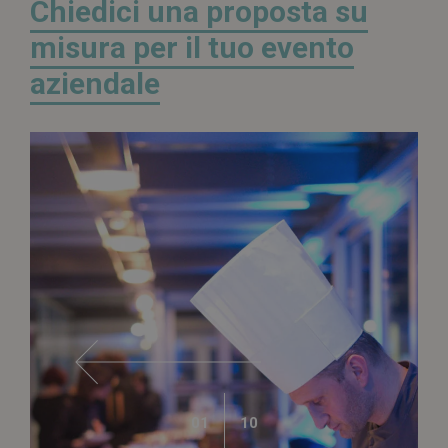
Chiedici una proposta su
misura per il tuo evento
aziendale
01
10