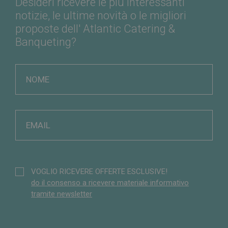
Desideri ricevere le più interessanti
di e
notizie, le ultime novità o le migliori
__cf_bm
29 minuti
Que
Cloudflare Inc.
proposte dell' Atlantic Catering &
50
vien
.hsadspixel.net
secondi
per 
Banqueting?
tra 
bot.
van
per 
al f
effe
rapp
sull
prop
Web
CookieScriptConsent
4
Que
CookieScript
settimane
vien
.catering-
2 giorni
dal 
banqueting.com
Coo
Scri
rico
pref
con
VOGLIO RICEVERE OFFERTE ESCLUSIVE!
cook
do il consenso a ricevere materiale informativo
visi
nece
tramite newsletter
il b
cook
Coo
Scr
funz