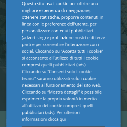
Questo sito usa i cookie per offrire una
ENGLISH
migliore esperienza di navigazione,
GERMAN
ottenere statistiche, proporre contenuti in
PALACONGRESSI
linea con le preferenze dell’utente, per
FRENCH
DI RICCIONE
personalizzare contenuti pubblicitari
(advertising) e profilazione nostri e di terze
parti e per consentire l’interazione con i
social. Cliccando su “Accetta tutti i cookie”
scoprilo
si acconsente all’utilizzo di tutti i cookie
compresi quelli pubblicitari (ads).
Cliccando su “Consenti solo i cookie
tecnici” saranno utilizzati solo i cookie
necessari al funzionamento del sito web.
Cliccando su “Mostra dettagli” è possibile
esprimere la propria volontà in merito
all’utilizzo dei cookie compresi quelli
pubblicitari (ads). Per ulteriori
informazioni
clicca qui
MONASTERO DI
VILLA DES
SANT'ALBERICO
VERGES