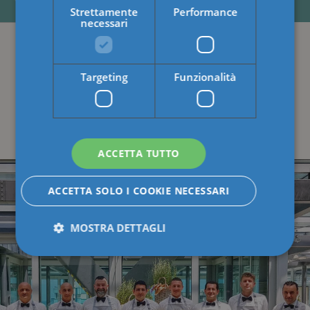
Strettamente
Performance
necessari
Eventi pubblici e occasioni
Targeting
Funzionalità
private: Atlantic Catering &
Banqueting è per i momenti
speciali
ACCETTA TUTTO
ACCETTA SOLO I COOKIE NECESSARI
MOSTRA DETTAGLI
Strettamente necessari
Performance
Targeting
Funzionalità