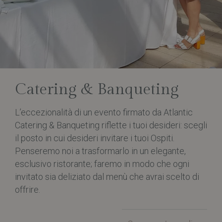
uni
anc
iden
per
Goo
Anal
asso
_GRECAPTCHA
5 mesi 4
Goo
Google LLC
settimane
reC
www.google.com
imp
coo
nec
Catering & Banqueting
(_G
qua
eseg
L’eccezionalità di un evento firmato da Atlantic
sco
forn
Catering & Banqueting riflette i tuoi desideri: scegli
anal
risch
il posto in cui desideri invitare i tuoi Ospiti.
XSRF-TOKEN
www.catering-
1 ora 59
Que
Penseremo noi a trasformarlo in un elegante,
banqueting.com
minuti
è st
per 
esclusivo ristorante; faremo in modo che ogni
la s
sito
invitato sia deliziato dal menù che avrai scelto di
atta
offrire.
Site
Forg
__cf_bm
29 minuti
Que
Cloudflare Inc.
49
vien
.hsforms.net